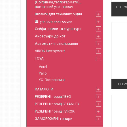
(Обігрівачі,теплогармати),
повстяний утеплювач
СВЕРД
Шланги для технічних рідин
Штучні ялинки і сосни
Сейфи ,замки та фурнітура
Аксесуари до кбт
Автоматичне поливання
VIROK Інструмент
TOYA
Vorel
YaTo
YG- Гастрономія
ПОБУ
КАТАЛОГИ
РЕЗЕРВНІ позиції B+D
РЕЗЕРВНІ позиції STANLEY
РЕЗЕРВНІ позиції VIROK
ЗАМОРОЖЕНІ товари