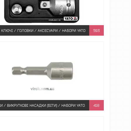
 КЛЮЧІ / ГОЛОВКИ / АКСЕСУАРИ / НАБОРИ YATO
593
И / ВИКРУТКОВІ НАСАДКИ (БІТИ) / НАБОРИ YATO
418