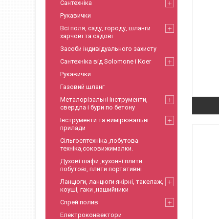
Сантехніка
Рукавички
Всі поля, саду, городу, шланги
харчові та садові
Засоби індивідуального захисту
Сантехніка від Solomone і Koer
Рукавички
Газовий шланг
Металорізальні інструменти,
свердла і бури по бетону
Інструменти та вимірювальні
прилади
Сільгосптехніка ,побутова
техніка,соковижималки.
Духові шафи ,кухонні плити
побутові, плити портативні
Ланцюги, ланцюги якірні, такелаж,
коуші, гаки ,нашийники
Спрей полив
Електроконвектори