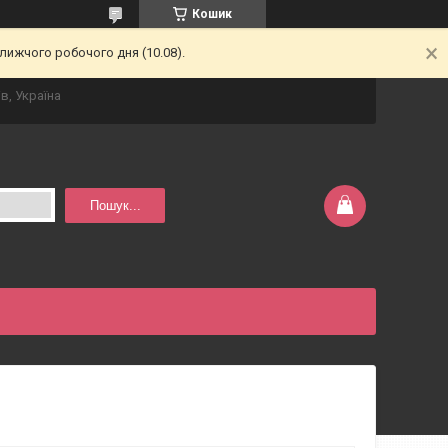
Кошик
лижчого робочого дня (10.08).
в, Україна
Пошук...