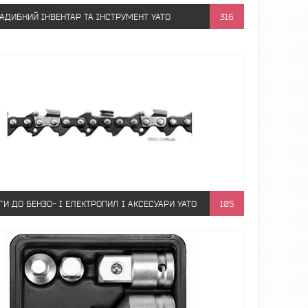
АДИБНИЙ ІНВЕНТАР ТА ІНСТРУМЕНТ YATO
316
И ДО БЕНЗО- І ЕЛЕКТРОПИЛ І АКСЕСУАРИ YATO
105