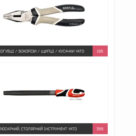
ОГУБЦІ / БОКОРІЗИ / ЩИПЦІ / КУСАЧКИ YATO
186
ЛЮСАРНИЙ, СТОЛЯРНИЙ ІНСТРУМЕНТ YATO
366