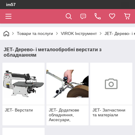
im57
Товари та послуги
VIROK Інструмент
JET- Дерево- і
JET- Дерево- і металообробні верстати з
обладнанням
JET- Верстати
JET- Додаткове
JET- Запчастини
обладняння,
та матеріали
Аксесуари,
Розхідні матеріали