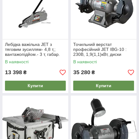
Лебідка важільна JET з
Точильний верстат
тяговим зусиллям- 4,8 т,;
професійний JET IBG-10 :
вантажопідйом.- 3 т, габар.
230В, 1,9(1,1)кВт, диски
розм.- 660х 325х 115 мм
Ø250х25х (25,4/32)мм 1400
В наявності
В наявності
об/хв.
13 398
35 280
₴
₴
Купити
Купити