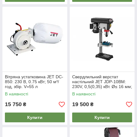
Вітряна устатковина JET DC-
Свердлильний верстат
850: 230 В, 0.75 кВт; 50 м³/
настільний JET JDP-10BM:
год, збір. V=55 л
230V, 0,5(0,35) кВт. Ø≤ 16 мм;
12 шв. конус МК-2
В наявності
В наявності
15 750
19 500
₴
₴
Купити
Купити