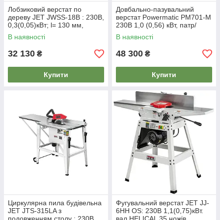
Лобзиковий верстат по
Довбально-пазувальний
дереву JET JWSS-18B : 230В,
верстат Powermatiс PM701-M
0,3(0,05)кВт; l= 130 мм,
230В 1,0 (0,56) кВт, патр/
-45º-0-45º. різ- 48 мм,
різецьØ=13/12-16
В наявності
В наявності
32 130
48 300
₴
₴
Купити
Купити
Циркулярна пила будівельна
Фугувальний верстат JET JJ-
JET JTS-315LA з
6HH OS: 230В 1,1(0,75)кВт.
подовженням столу : 230В,
вал HELICAL 35 ножів