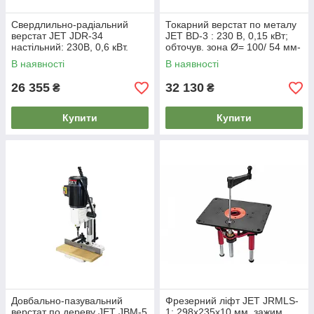
Свердлильно-радіальний
Токарний верстат по металу
верстат JET JDR-34
JET BD-3 : 230 В, 0,15 кВт;
настільний: 230В, 0,6 кВт.
обточув. зона Ø= 100/ 54 мм-
МК2/В16 св. Ø≤ 16мм. 0-
стани/супор
В наявності
В наявності
90°/0-45
26 355
32 130
₴
₴
Купити
Купити
Довбально-пазувальний
Фрезерний ліфт JET JRMLS-
верстат по дереву JET JBM-5
1: 298х235х10 мм. зажим