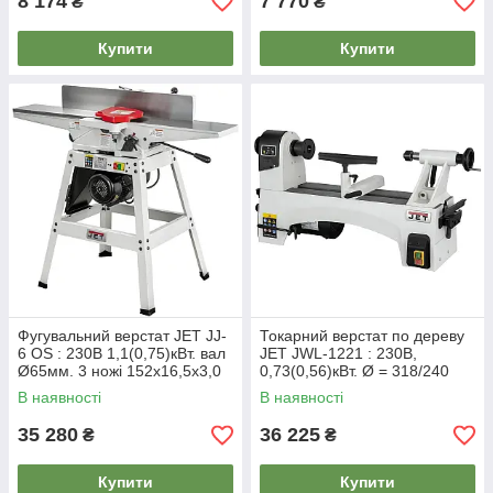
8 174
7 770
₴
₴
Купити
Купити
Фугувальний верстат JET JJ-
Токарний верстат по дереву
6 OS : 230В 1,1(0,75)кВт. вал
JET JWL-1221 : 230В,
Ø65мм. 3 ножі 152х16,5х3,0
0,73(0,56)кВт. Ø = 318/240
мм.
мм. конус MK2. 6 шв.
В наявності
В наявності
35 280
36 225
₴
₴
Купити
Купити