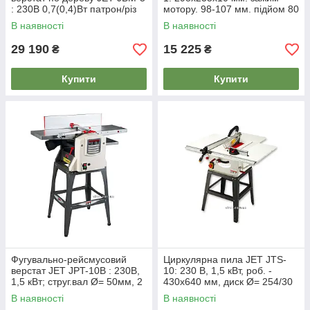
: 230В 0,7(0,4)Вт патрон/різ
мотору. 98-107 мм. підйом 80
Ø≤ 10/l= 14мм хід-120
мм
В наявності
В наявності
29 190
15 225
₴
₴
Купити
Купити
Фугувально-рейсмусовий
Циркулярна пила JET JTS-
верстат JET JPT-10B : 230В,
10: 230 В, 1,5 кВт, роб. -
1,5 кВт; струг.вал Ø= 50мм, 2
430х640 мм, диск Ø= 254/30
ножі- 261х16,5х1,5
мм, нах. 0-45°
В наявності
В наявності