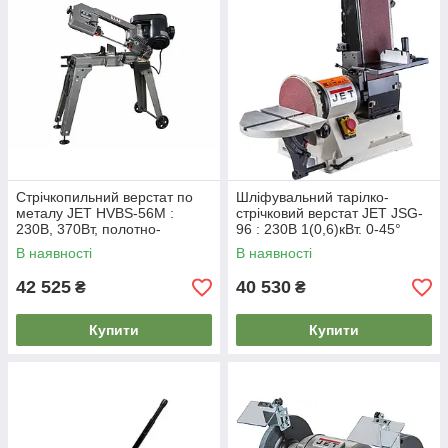
Стрічкопильний верстат по
Шліфувальний тарілко-
металу JET HVBS-56M :
стрічковий верстат JET JSG-
230В, 370Вт, полотно-
96 : 230В 1(0,6)кВт. 0-45°
1640х13мм, обр.- 75-125мм
ст.150х1220 мм. Ø = 230 мм
В наявності
В наявності
42 525
40 530
₴
₴
Купити
Купити