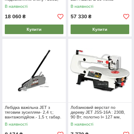
2.0/ 1,2 кВт, диск Ø= 315/30
15х15х2,5мм.
В наявності
В наявності
мм
18 060
57 330
₴
₴
Купити
Купити
Лебідка важільна JET з
Лобзиковий верстат по
тяговим зусиллям- 2,4 т,;
дереву JET JSS-16A : 230В,
вантажопідйом.- 1,5 т, габар.
90 Вт; полотно l= 127 мм,
розм.- 545х 260х 90мм
глиб. різу- 0-50 мм,
В наявності
В наявності