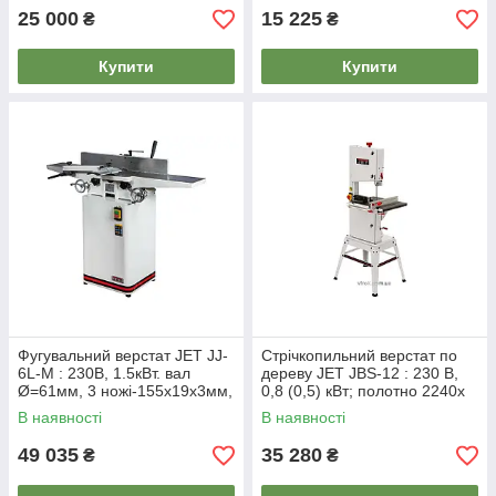
25 000
15 225
₴
₴
Купити
Купити
Фугувальний верстат JET JJ-
Стрічкопильний верстат по
6L-M : 230В, 1.5кВт. вал
дереву JET JBS-12 : 230 В,
Ø=61мм, 3 ножі-155х19х3мм,
0,8 (0,5) кВт; полотно 2240х
(2 М)
6-15 мм
В наявності
В наявності
49 035
35 280
₴
₴