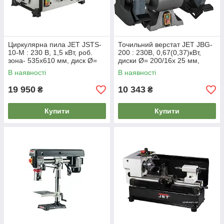
Циркулярна пила JET JSTS-
Точильний верстат JET JBG-
10-M : 230 В, 1,5 кВт, роб.
200 : 230В, 0,67(0,37)кВт,
зона- 535х610 мм, диск Ø=
диски Ø= 200/16х 25 мм,
254/30 мм, нах. 0-45°
зернист.- 36G і 60G
В наявності
В наявності
19 950
10 343
₴
₴
Купити
Купити