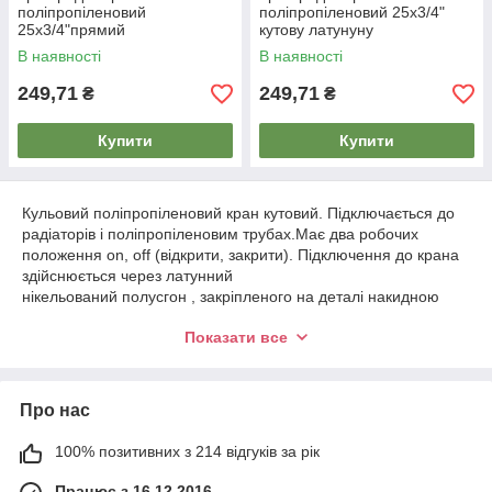
поліпропіленовий
поліпропіленовий 25х3/4"
25х3/4"прямий
кутову латунуну
В наявності
В наявності
249,71
249,71
₴
₴
Купити
Купити
Кульовий поліпропіленовий кран кутовий. Підключається до
радіаторів і поліпропіленовим трубах.Має два робочих
положення on, off (відкрити, закрити). Підключення до крана
здійснюється через латунний
нікельований полусгон , закріпленого на деталі накидною
гайкою. Спосіб з'єднання з трубою розтрубний. Кран
Показати все
універсальний, придатний для питної води, не надаючи їй
сторонніх запахів і смаків, на стінках крана не розвиваються
бактерії і мікрофлора.
Про нас
100% позитивних з 214 відгуків за рік
Працює з 16.12.2016