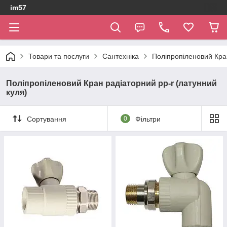
im57
Товари та послуги
Сантехніка
Поліпропіленовий Кран
Поліпропіленовий Кран радіаторний pp-r (латунний
куля)
Сортування
0
Фільтри