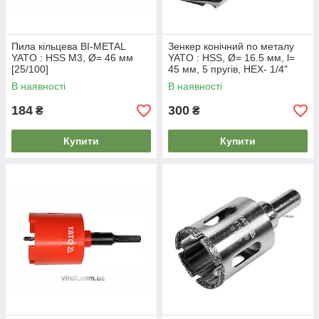
Пила кільцева BI-METAL
Зенкер конічний по металу
YATO : HSS M3, Ø= 46 мм
YATO : HSS, Ø= 16.5 мм, l=
[25/100]
45 мм, 5 пругів, HEX- 1/4"
[25/100]
В наявності
В наявності
184
300
₴
₴
Купити
Купити