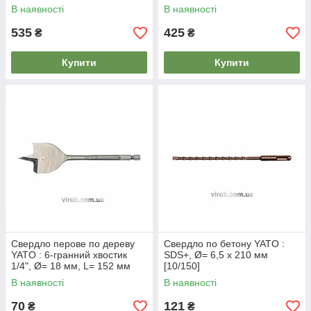
пруги [20/80]
В наявності
В наявності
535
425
₴
₴
Купити
Купити
Свердло перове по дереву
Свердло по бетону YATO :
YATO : 6-гранний хвостик
SDS+, Ø= 6,5 x 210 мм
1/4", Ø= 18 мм, L= 152 мм
[10/150]
[50/300]
В наявності
В наявності
70
121
₴
₴