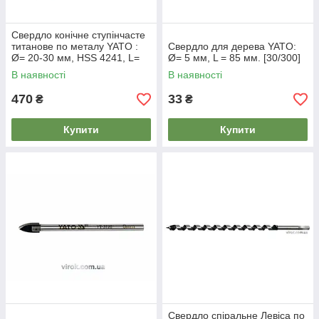
Свердло конічне ступінчасте
титанове по металу YATO :
Свердло для дерева YATO:
Ø= 20-30 мм, HSS 4241, L=
Ø= 5 мм, L = 85 мм. [30/300]
75/54 мм [12/96]
В наявності
В наявності
470
33
₴
₴
Купити
Купити
Свердло спіральне Левіса по