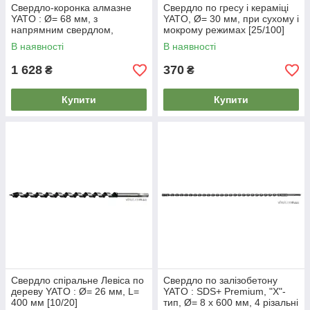
Свердло-коронка алмазне
Свердло по гресу і кераміці
YATO : Ø= 68 мм, з
YATO, Ø= 30 мм, при сухому і
напрямним свердлом,
мокрому режимах [25/100]
шестигранний хвостовик [24]
В наявності
В наявності
1 628
370
₴
₴
Купити
Купити
Свердло спіральне Левіса по
Свердло по залізобетону
дереву YATO : Ø= 26 мм, L=
YATO : SDS+ Premium, "Х"-
400 мм [10/20]
тип, Ø= 8 х 600 мм, 4 різальні