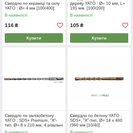
Свердло по кераміці та склу
дереву YATO : Ø= 10 мм, L=
YATO : Ø= 4 мм [100/400]
191 мм. [100/200]
В наявності
В наявності
116
105
₴
₴
Купити
Купити
Свердло по залізобетону
Свердло по бетону YATO :
YATO : SDS+ Premium, "Х"-
SDS+, "Х"-тип, Ø= 14 х 460
тип, Ø= 8 х 210 мм, 4 різальні
/360 мм [10/40]
пруги [40/160]
В наявності
В наявності