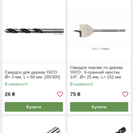
Свердло перове по дереву
Свердло для дерева YATO:
YATO : 6-гранний хвостик
Ø= 3 мм, L = 60 мм. [30/300]
1/4", Ø= 25 мм, L= 152 мм
[50/300]
В наявності
В наявності
26
75
₴
₴
Купити
Купити