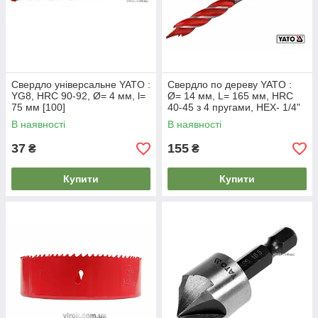
Свердло універсальне YATO :
Свердло по дереву YATO :
YG8, HRC 90-92, Ø= 4 мм, l=
Ø= 14 мм, L= 165 мм, HRC
75 мм [100]
40-45 з 4 пругами, HEX- 1/4"
[100]
В наявності
В наявності
37
155
₴
₴
Купити
Купити