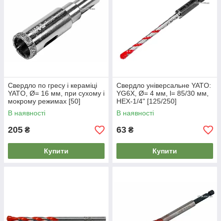
Свердло по гресу і кераміці
Свердло універсальне YATO:
YATO, Ø= 16 мм, при сухому і
YG6X, Ø= 4 мм, l= 85/30 мм,
мокрому режимах [50]
HEX-1/4" [125/250]
В наявності
В наявності
205
63
₴
₴
Купити
Купити