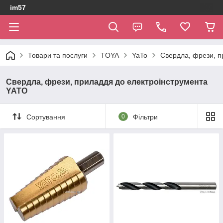
im57
Товари та послуги
TOYA
YaTo
Свердла, фрези, п
Свердла, фрези, приладдя до електроінструмента
YATO
Сортування
0
Фільтри