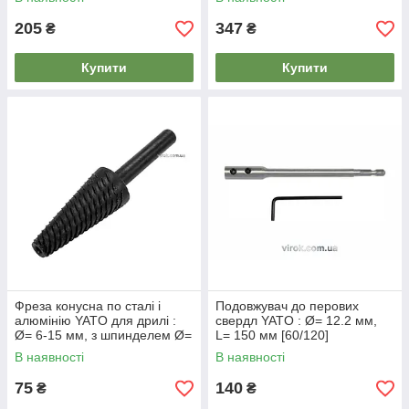
205
347
₴
₴
Купити
Купити
Фреза конусна по сталі і
Подовжувач до перових
алюмінію YATO для дрилі :
свердл YATO : Ø= 12.2 мм,
Ø= 6-15 мм, з шпинделем Ø=
L= 150 мм [60/120]
6 мм [10/120]
В наявності
В наявності
75
140
₴
₴