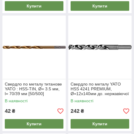
Купити
Купити
Свердло по металу титанове
Свердло по металу YATO
YATO : HSS-TIN, Ø= 3.5 мм,
HSS 4241 PREMIUM,
l= 70/39 мм [50/500]
Ø=12х140мм до. нержавіючої
і високолегов. сталі, литва
В наявності
В наявності
[50]
42
242
₴
₴
Купити
Купити