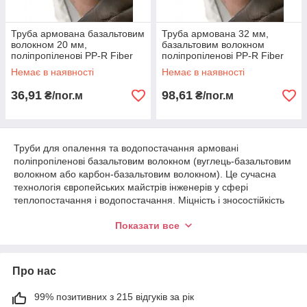
Труба армована базальтовим
Труба армована 32 мм,
волокном 20 мм,
базальтовим волокном
поліпропіленові PP-R Fiber
поліпропіленові PP-R Fiber
Basalt Plus, Hydro Plastik
Basalt Plus, Hydro Plastik
Немає в наявності
Немає в наявності
Словаччина
Словаччина
36,91
98,61
₴/пог.м
₴/пог.м
Труби для опалення та водопостачання армовані
поліпропіленові базальтовим волокном (вуглець-базальтовим
волокном або карбон-базальтовим волокном). Це сучасна
технологія європейських майстрів інженерів у сфері
теплопостачання і водопостачання. Міцність і зносостійкість
армованої труби базальтовим волокном не
Показати все
поступається армованої алюмінієм (stabi), за рахунок
товщини базальтового волокна.
Труби армовані базальтовим волокном менше схильні до
Про нас
впливу температури і тиску, ніж армовані алюмінієм, так як в
4 рази менше схильні деформації (трубу не веде, на відміну
від алюмінієвої).
99% позитивних з 215 відгуків за рік