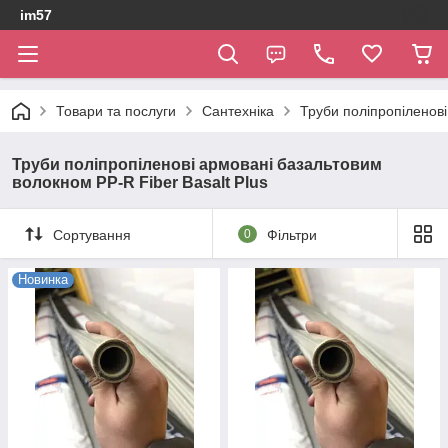
im57
Товари та послуги
Сантехніка
Труби поліпропіленові
Труби поліпропіленові армовані базальтовим
волокном PP-R Fiber Basalt Plus
Сортування
0
Фільтри
Новинка