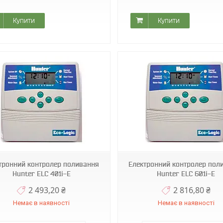
Купити
Купити
ELC 601i-E
X-СORE-801i-E
тронний контролер поливання
Електронний контролер пол
Hunter ELC 401i-E
Hunter ELC 601i-E
2 493,20 ₴
2 816,80 ₴
Немає в наявності
Немає в наявності