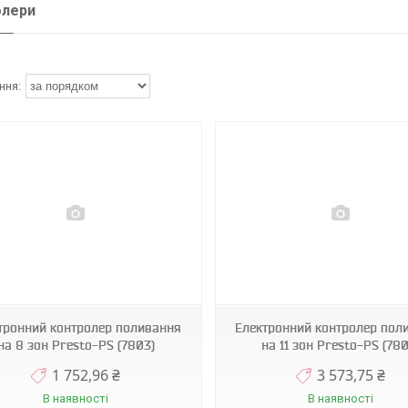
олери
тронний контролер поливання
Електронний контролер пол
на 8 зон Presto-PS (7803)
на 11 зон Presto-PS (780
1 752,96 ₴
3 573,75 ₴
В наявності
В наявності