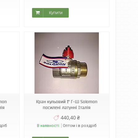
Купити
omon
Кран кульовий 1" Г-Ш Solomon
лія
посилені латунні Італія
440,40 ₴
дріб
В наявності
Оптом і в роздріб