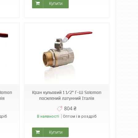
Купити
olomon
Кран кульовий 1 1/2" Г-Ш Solomon
лія
посилений латунний Італія
804 ₴
дріб
В наявності
Оптом і в роздріб
Купити