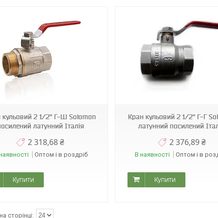
Sol 14
 кульовий 2 1/2" Г-Ш Solomon
Кран кульовий 2 1/2" Г-Г S
посилений латунний Італія
латунний посилений Іта
2 318,68 ₴
2 376,89 ₴
наявності
Оптом і в роздріб
В наявності
Оптом і в роз
Купити
Купити