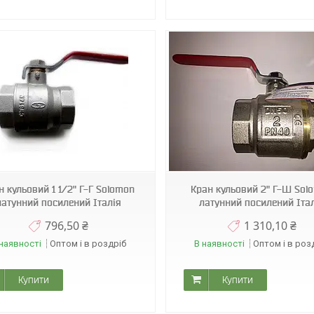
Sol 11
Sol 12
н кульовий 1 1/2" Г-Г Solomon
Кран кульовий 2" Г-Ш Sol
латунний посилений Італія
латунний посилений Іта
796,50 ₴
1 310,10 ₴
наявності
Оптом і в роздріб
В наявності
Оптом і в роз
Купити
Купити