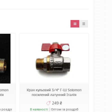
lomon
Кран кульовий 3/4" Г-Ш Solomon
лія
посилений латунний Італія
249 ₴
в роздріб
В наявності
Оптом і в роздріб