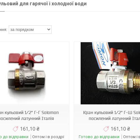
ульовий для гарячої і холодної води
Sol 2
Sol 3
н кульовий 1/2" Г-Г Solomon
Кран кульовий 1/2" Г-Ш So
посилений латунний Італія
посилений латунний Іта
161,10 ₴
161,10 ₴
о до відправки
Оптом і в роздріб
Готово до відправки
Оптом і 