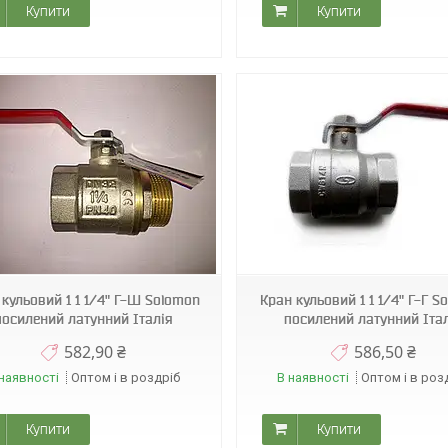
Купити
Купити
Sol 8
Sol 9
 кульовий 1 1 1/4" Г-Ш Solomon
Кран кульовий 1 1 1/4" Г-Г S
посилений латунний Італія
посилений латунний Іта
582,90 ₴
586,50 ₴
наявності
Оптом і в роздріб
В наявності
Оптом і в роз
Купити
Купити