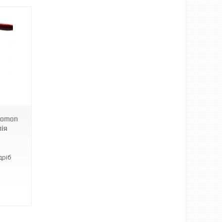
olomon
лія
дріб