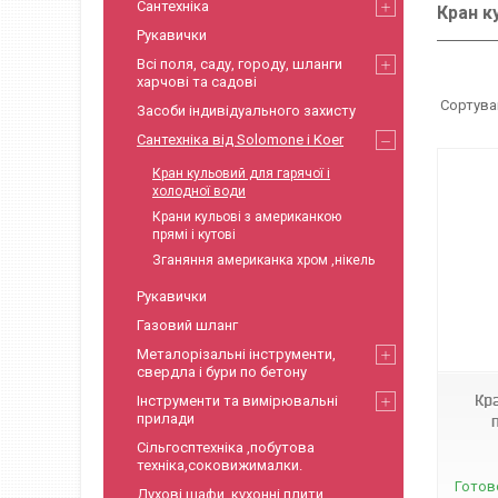
Сантехніка
Кран к
Рукавички
Всі поля, саду, городу, шланги
харчові та садові
Засоби індивідуального захисту
Сантехніка від Solomone і Koer
Кран кульовий для гарячої і
холодної води
Крани кульові з американкою
прямі і кутові
Зганяння американка хром ,нікель
Рукавички
Газовий шланг
Sol 1
Металорізальні інструменти,
свердла і бури по бетону
Кра
Інструменти та вимірювальні
прилади
Сільгосптехніка ,побутова
техніка,соковижималки.
Готов
Духові шафи ,кухонні плити