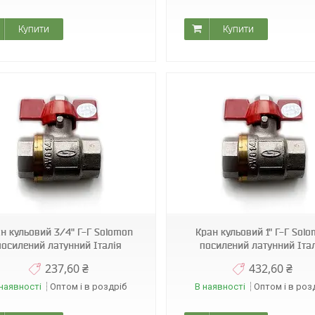
Купити
Купити
Sol 5
Sol 6
н кульовий 3/4" Г-Г Solomon
Кран кульовий 1" Г-Г Sol
посилений латунний Італія
посилений латунний Іта
237,60 ₴
432,60 ₴
наявності
Оптом і в роздріб
В наявності
Оптом і в роз