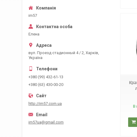
im57
Елена
вул. Проезд стадионный 4 / 2, Харків,
Україна
Sol 10
+380 (99) 432-61-13
Кра
+380 (63) 430-00-20
http://im57.com.ua
В 
im57ua@gmail.com