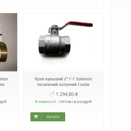
omon
Кран кульовий 2" Г-Г Solomon
лія
посилений латунний Італія
1 294,80 ₴
дріб
В наявності
Оптом і в роздріб
Купити