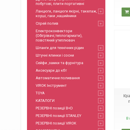
побутові, плити портативні
Ланцюги, ланцюги якірні, такелаж,
коуші, гаки ,нашийники
Спрей полив
Електроконвектори
(Обігрівачі,теплогармати),
повстяний утеплювач
Шланги для технічних рідин
Штучні ялинки і сосни
Сейфи ,замки та фурнітура
Аксесуари до кбт
Sol 4
Автоматичне поливання
VIROK Інструмент
TOYA
Кра
КАТАЛОГИ
РЕЗЕРВНІ позиції B+D
РЕЗЕРВНІ позиції STANLEY
В 
РЕЗЕРВНІ позиції VIROK