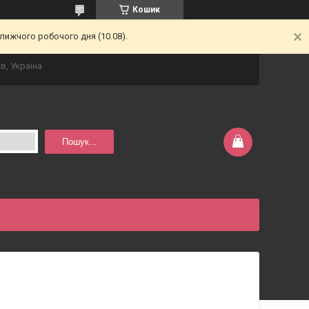
Кошик
лижчого робочого дня (10.08).
в, Україна
Пошук...