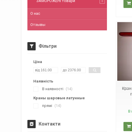
ЗАМОРОЖЕНІ товари
О нас
Отзывы
Фільтри
Ціна
Sol 7
Наявність
Кран
В наявності
14
Краны шаровые латунные
прямі
14
В 
Контакти