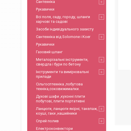
Сантехніка
Рукавички
Всі поля, саду, городу, шланги
харчові та садові
Засоби індивідуального захисту
Сантехніка від Solomone і Koer
Рукавички
Газовий шланг
Металорізальні інструменти,
свердла і бури по бетону
Інструменти та вимірювальні
прилади
Сільгосптехніка ,побутова
техніка,соковижималки.
Духові шафи ,кухонні плити
побутові, плити портативні
Ланцюги, ланцюги якірні, такелаж,
коуші, гаки ,нашийники
Спрей полив
Електроконвектори