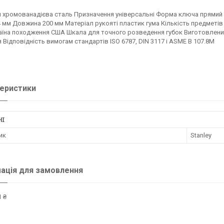
 хромованадієва сталь Призначення універсальні Форма ключа прямий Т
 мм Довжина 200 мм Матеріал рукояті пластик гума Кількість предметі
їна походження США Шкала для точного розведення губок Виготовлени
 Відповідність вимогам стандартів ISO 6787, DIN 3117 і ASME B 107.8M
еристики
НІ
ик
Stanley
ація для замовлення
 ₴