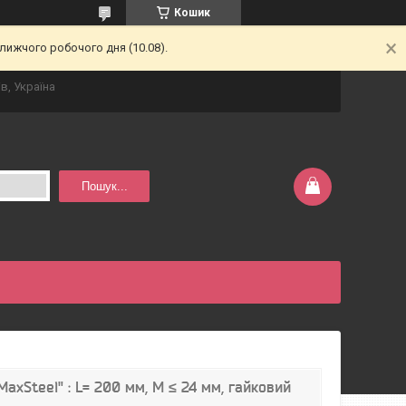
Кошик
лижчого робочого дня (10.08).
в, Україна
Пошук...
axSteel" : L= 200 мм, М ≤ 24 мм, гайковий