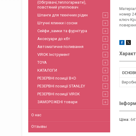
(Обігрівачі,теплогармати),
повстяний утеплювач
Матеріал
номер 24
Шланги для технічних рідин
ключ Кра
Штучні ялинки і сосни
поверхня
Сейфи ,замки та фурнітура
Аксесуари до кбт
Автоматичне поливання
Характ
VIROK Інструмент
TOYA
КАТАЛОГИ
ОСНОВ
РЕЗЕРВНІ позиції B+D
Виробн
РЕЗЕРВНІ позиції STANLEY
РЕЗЕРВНІ позиції VIROK
ЗАМОРОЖЕНІ товари
Інформ
О нас
Ціна:
641
Отзывы