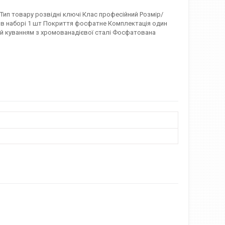
ип товару розвідні ключі Клас професійний Розмір/
в в наборі 1 шт Покриття фосфатне Комплектація один
й куванням з хромованадієвої сталі Фосфатована