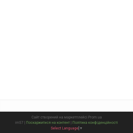
Сайт створений на маркетплейсі
Prom.ua
im57 |
Поскаржитися на контент
|
Політика конфіденційності
Select Language
▼