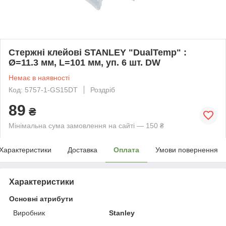
Стержні клейові STANLEY "DualTemp" :
Ø=11.3 мм, L=101 мм, уп. 6 шт. DW
Немає в наявності
Код: 5757-1-GS15DT
Роздріб
89
₴
Мінімальна сума замовлення на сайті — 150 ₴
Характеристики
Доставка
Оплата
Умови повернення
Характеристики
Основні атрибути
Виробник
Stanley