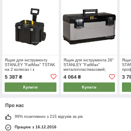
Ящик для інструменту
Ящик для інструмента 26"
Ящик
STANLEY "FatMax" TSTAK
STANLEY "FatMax"
STAN
на 2 колесах і з
металопластмасовий;
проф
телескопічною ручкою,
66,2 x 29,3 x 29,5 см
мета
5 387
4 064
3 7
₴
₴
43х 63х 49 см
професійний
Купити
Купити
Про нас
99% позитивних з 215 відгуків за рік
Працює з 16.12.2016