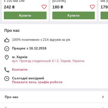
x 150 мм DW
[6/24/96]
мм [
242
180
179
₴
₴
Купити
Купити
Про нас
100% позитивних з 214 відгуків за рік
Працює з 16.12.2016
м. Харків
вул. Проезд стадионный 4 / 2, Харків, Україна
Контакти
Сьогодні вихідний
Показати весь графік роботи
Про нас