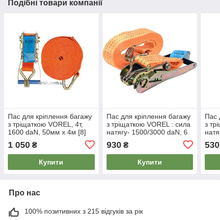
Подібні товари компанії
Пас для кріплення багажу
Пас для кріплення багажу
Пас 
з тріщаткою VOREL, 4т,
з тріщаткою VOREL : сила
з тр
1600 daN, 50мм x 4м [8]
натягу- 1500/3000 daN, 6
натя
м х 50 мм [6]
м х 
1 050
930
530
₴
₴
Купити
Купити
Про нас
100% позитивних з 215 відгуків за рік