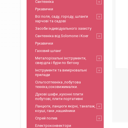
Сантехніка
Рукавички
Всі поля, саду, городу, шланги
харчові та садові
Засоби індивідуального захисту
Сантехніка від Solomone і Koer
Рукавички
Газовий шланг
Металорізальні інструменти,
свердла і бури по бетону
Інструменти та вимірювальні
прилади
Сільгосптехніка ,побутова
техніка,соковижималки.
Духові шафи ,кухонні плити
побутові, плити портативні
Ланцюги, ланцюги якірні, такелаж,
коуші, гаки ,нашийники
Спрей полив
Електроконвектори