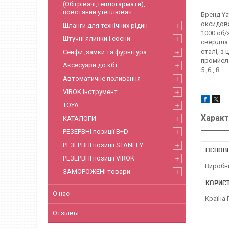
(Обігрівачі,теплогармати),
повстяний утеплювач
Бренд Ya
оксидова
Шланги для технічних рідин
1000 об/х
Штучні ялинки і сосни
свердла 
сталі, з
Сейфи ,замки та фурнітура
промисло
Аксесуари до кбт
5 ,6 , 8
Автоматичне поливання
VIROK Інструмент
TOYA
Характ
КАТАЛОГИ
РЕЗЕРВНІ позиції B+D
РЕЗЕРВНІ позиції STANLEY
ОСНОВ
РЕЗЕРВНІ позиції VIROK
Виробн
ЗАМОРОЖЕНІ товари
КОРИС
О нас
Країна
Отзывы