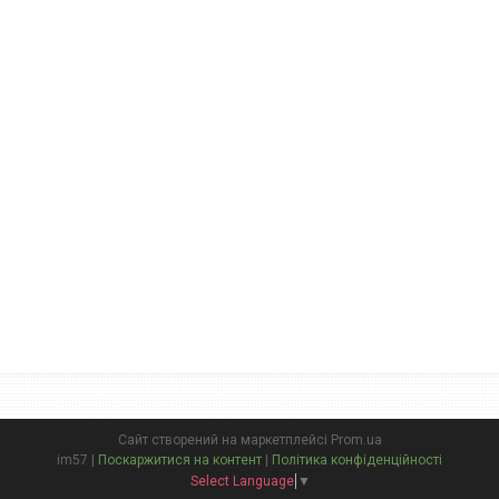
Сайт створений на маркетплейсі
Prom.ua
im57 |
Поскаржитися на контент
|
Політика конфіденційності
Select Language
▼