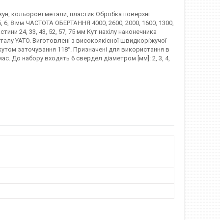
вун, кольорові метали, пластик Обробка поверхні
, 6, 8 мм ЧАСТОТА ОБЕРТАННЯ 4000, 2600, 2000, 1600, 1300,
тини 24, 33, 43, 52, 57, 75 мм Кут нахілу наконечника
металу YATO. Виготовлені з високоякісної швидкоріжучої
утом заточування 118°. Призначені для використання в
ас. До набору входять 6 свердел діаметром [мм]: 2, 3, 4,