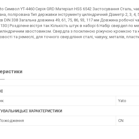
to Символ YT-4460 Серія GRD Матеріал HSS 6542 Застосування Сталь, ча
на, полірована Тип державки інструменту циліндричний Діаметр 2, 3, 4, 5
в DIN 338 Загальна довжина 49, 61, 75, 86, 93, 117 мм Довжина робочої час
130 | Розділене вістря так Кількість штук в наборі 6 Набір свердел по 
 циліндричним хвостовиком. Свердла з посиленою ріжучою кромкою та к
вості та ремеслі, для точного свердління сталі, чавуну, металів, пластм
еристики
НІ
ик
Yato
ТУВАЛЬНИЦЬКІ ХАРАКТЕРИСТИКИ
 Пожодження
CN