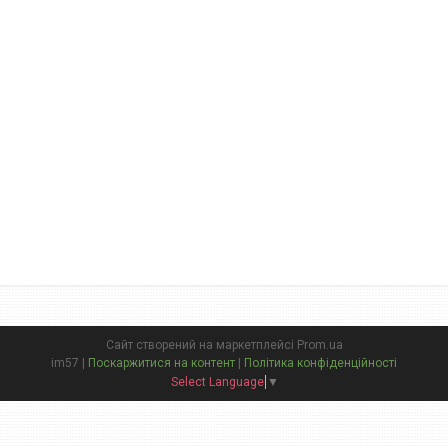
Сайт створений на маркетплейсі
Prom.ua
im57 |
Поскаржитися на контент
|
Політика конфіденційності
Select Language
▼