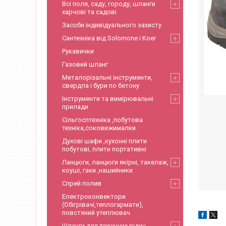
Всі поля, саду, городу, шланги
харчові та садові
Засоби індивідуального захисту
Сантехніка від Solomone і Koer
Рукавички
Газовий шланг
Металорізальні інструменти,
свердла і бури по бетону
Інструменти та вимірювальні
прилади
Сільгосптехніка ,побутова
техніка,соковижималки.
Духові шафи ,кухонні плити
побутові, плити портативні
Ланцюги, ланцюги якірні, такелаж,
коуші, гаки ,нашийники
Спрей полив
Електроконвектори
(Обігрівачі,теплогармати),
повстяний утеплювач
Шланги для технічних рідин