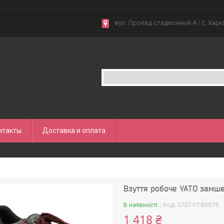
вул. Проезд стадионный 4 / 2, Харкі
нтакты
Доставка и оплата
Взуття робоче YATO замше
В наявності
Код:
5757-YT-80579
1 418 ₴