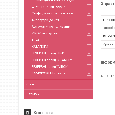
Характ
Штучні ялинки і сосни
Сейфи ,замки та фурнітура
ОСНОВ
Аксесуари до кбт
Автоматичне поливання
Виробн
VIROK Інструмент
КОРИС
TOYA
Країна
КАТАЛОГИ
РЕЗЕРВНІ позиції B+D
РЕЗЕРВНІ позиції STANLEY
Інформ
РЕЗЕРВНІ позиції VIROK
ЗАМОРОЖЕНІ товари
Ціна:
1 4
О нас
Отзывы
Контакти