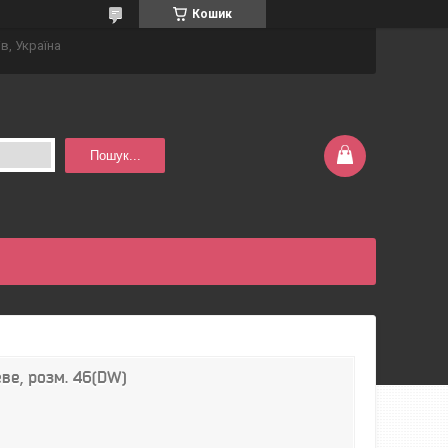
Кошик
в, Україна
Пошук...
ве, розм. 46(DW)