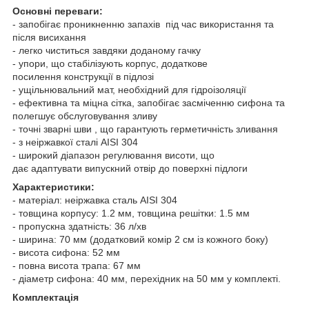
Основні переваги:
- запобігає проникненню запахів під час використання та
після висихання
- легко чиститься завдяки доданому гачку
- упори, що стабілізують корпус, додаткове
посилення конструкції в підлозі
- ущільнювальний мат, необхідний для гідроізоляції
- ефективна та міцна сітка, запобігає засміченню сифона та
полегшує обслуговування зливу
- точні зварні шви , що гарантують герметичність зливання
- з неіржавкої сталі AISI 304
- широкий діапазон регулювання висоти, що
дає адаптувати випускний отвір до поверхні підлоги
Характеристики:
- матеріал: неіржавка сталь AISI 304
- товщина корпусу: 1.2 мм, товщина решітки: 1.5 мм
- пропускна здатність: 36 л/хв
- ширина: 70 мм (додатковий комір 2 см із кожного боку)
- висота сифона: 52 мм
- повна висота трапа: 67 мм
- діаметр сифона: 40 мм, перехідник на 50 мм у комплекті.
Комплектація