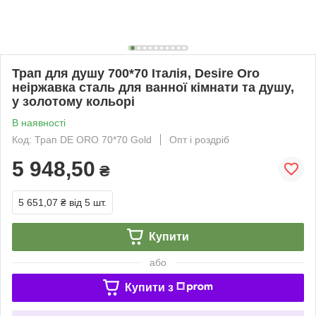
Трап для душу 700*70 Італія, Desire Oro
неіржавка сталь для ванної кімнати та душу,
у золотому кольорі
В наявності
Код: Трап DE ORO 70*70 Gold
Опт і роздріб
5 948,50
₴
5 651,07 ₴
від 5 шт.
Купити
або
Купити з