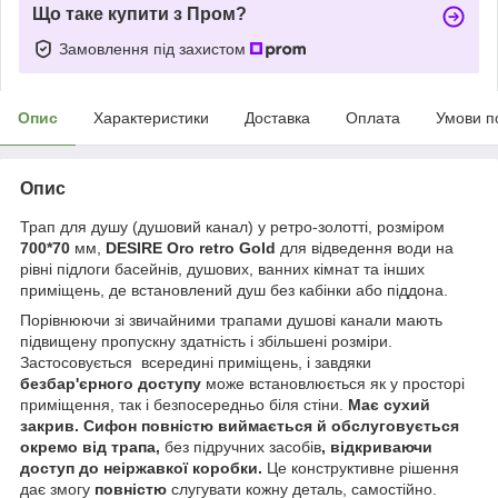
Що таке купити з Пром?
Замовлення під захистом
Опис
Характеристики
Доставка
Оплата
Умови п
Опис
Трап для душу (душовий канал) у ретро-золотті, розміром
700*70
мм,
DESIRE Oro retro Gold
для відведення води на
рівні підлоги басейнів, душових, ванних кімнат та інших
приміщень, де встановлений душ без кабінки або піддона.
Порівнюючи зі звичайними трапами душові канали мають
підвищену пропускну здатність і збільшені розміри.
Застосовується всередині приміщень, і завдяки
безбар'єрного доступу
може встановлюється як у просторі
приміщення, так і безпосередньо біля стіни.
Має сухий
закрив. Сифон повністю виймається й обслуговується
окремо від трапа,
без підручних засобів
, відкриваючи
доступ до неіржавкої коробки.
Це конструктивне рішення
дає змогу
повністю
слугувати кожну деталь, самостійно.