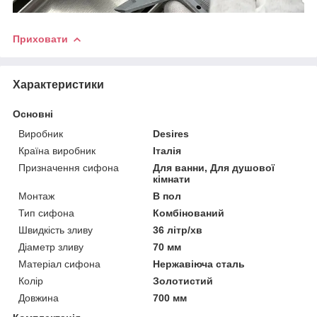
Приховати
Характеристики
Основні
Виробник
Desires
Країна виробник
Італія
Призначення сифона
Для ванни, Для душової
кімнати
Монтаж
В пол
Тип сифона
Комбінований
Швидкість зливу
36 літр/хв
Діаметр зливу
70 мм
Матеріал сифона
Нержавіюча сталь
Колір
Золотистий
Довжина
700 мм