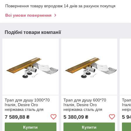
Повернення товару впродовж 14 днів за рахунок покупця
Всі умови повернення
Подібні товари компанії
Трап для душу 1000*70
Трап для душу 600*70
Трап
Італія, Desire Oro
Італія, Desire Oro
Італ
неіржавка сталь для
неіржавка сталь для
неір
ванної кімнати та душу, у
ванної кімнати та душу, у
ванн
7 589,88
5 380,09
5 9
₴
₴
ретро-золоті
ретро-золоті
золо
Купити
Купити