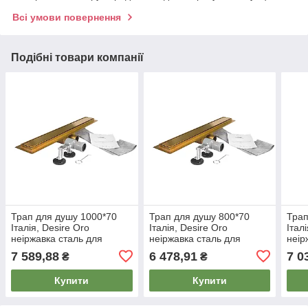
Всі умови повернення
Подібні товари компанії
Трап для душу 1000*70
Трап для душу 800*70
Трап
Італія, Desire Oro
Італія, Desire Oro
Італ
неіржавка сталь для
неіржавка сталь для
неір
ванної кімнати та душу, у
ванної кімнати та душу, у
ванн
7 589,88
6 478,91
7 0
₴
₴
ретро-золоті
ретро-золоті
ретр
Купити
Купити