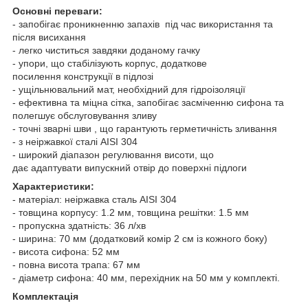
Основні переваги:
- запобігає проникненню запахів під час використання та
після висихання
- легко чиститься завдяки доданому гачку
- упори, що стабілізують корпус, додаткове
посилення конструкції в підлозі
- ущільнювальний мат, необхідний для гідроізоляції
- ефективна та міцна сітка, запобігає засміченню сифона та
полегшує обслуговування зливу
- точні зварні шви , що гарантують герметичність зливання
- з неіржавкої сталі AISI 304
- широкий діапазон регулювання висоти, що
дає адаптувати випускний отвір до поверхні підлоги
Характеристики:
- матеріал: неіржавка сталь AISI 304
- товщина корпусу: 1.2 мм, товщина решітки: 1.5 мм
- пропускна здатність: 36 л/хв
- ширина: 70 мм (додатковий комір 2 см із кожного боку)
- висота сифона: 52 мм
- повна висота трапа: 67 мм
- діаметр сифона: 40 мм, перехідник на 50 мм у комплекті.
Комплектація