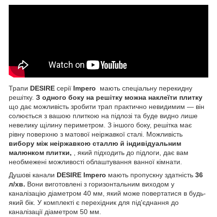
Трапи
DESIRE
серії
Impero
мають спеціальну перекидну
решітку.
З одного боку на решітку можна наклеїти плитку
що дає можливість зробити трап практично невидимим — він
солюється з вашою плиткою на підлозі та буде видно лише
невелику щілину периметром. З іншого боку, решітка має
рівну поверхню з матової неіржавкої сталі. Можливість
вибору між неіржавкою сталлю й індивідуальним
малюнком плитки,
, який підходить до підлоги, дає вам
необмежені можливості облаштування ванної кімнати.
Душові канали
DESIRE
Impero
мають пропускну здатність
36
л/хв.
Вони виготовлені з горизонтальним виходом у
каналізацію діаметром 40 мм, який може повертатися в будь-
який бік. У комплекті є перехідник для під'єднання до
каналізації діаметром 50 мм.