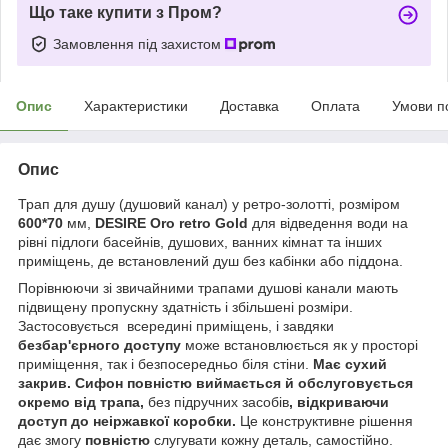
Що таке купити з Пром?
Замовлення під захистом
Опис
Характеристики
Доставка
Оплата
Умови п
Опис
Трап для душу (душовий канал) у ретро-золотті, розміром
6
00*70
мм,
DESIRE Oro retro Gold
для відведення води на
рівні підлоги басейнів, душових, ванних кімнат та інших
приміщень, де встановлений душ без кабінки або піддона.
Порівнюючи зі звичайними трапами душові канали мають
підвищену пропускну здатність і збільшені розміри.
Застосовується всередині приміщень, і завдяки
безбар'єрного доступу
може встановлюється як у просторі
приміщення, так і безпосередньо біля стіни.
Має сухий
закрив. Сифон повністю виймається й обслуговується
окремо від трапа,
без підручних засобів
, відкриваючи
доступ до неіржавкої коробки.
Це конструктивне рішення
дає змогу
повністю
слугувати кожну деталь, самостійно.