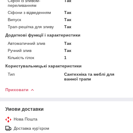
Сіфон із зливом-
Так
переливанням
Сіфони з відведенням
Так
Випуск
Так
Трап-решітка для зливу
Так
Додаткові функції і характеристики
Автоматичний злив
Так
Ручний злив
Так
Кількість гілок
1
Користувальницькі характеристики
Тип
Сантехніка та меблі для
ванної трапи
Приховати
Умови доставки
Нова Пошта
Доставка кур'єром