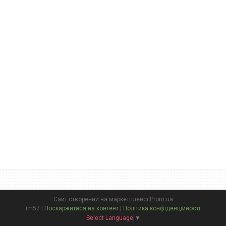
Сайт створений на маркетплейсі
Prom.ua
im57 |
Поскаржитися на контент
|
Політика конфіденційності
Select Language
▼