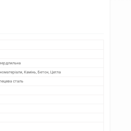
вердлильна
номатеріали, Камінь, Бетон, Цегла
лецева сталь