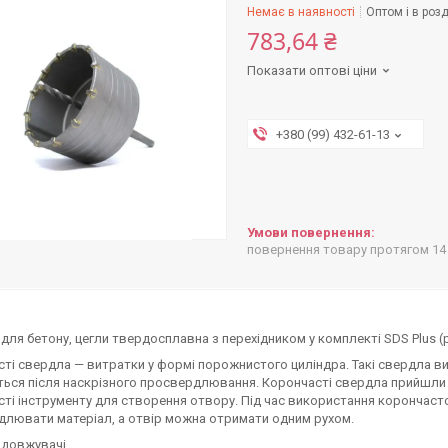
Немає в наявності
Оптом і в розд
783,64 ₴
Показати оптові ціни
+380 (99) 432-61-13
повернення товару протягом 14
для бетону, цегли твердосплавна з перехідником у комплекті SDS Plus (ро
ті свердла — витратки у формі порожнистого циліндра. Такі свердла в
ься після наскрізного просвердлювання. Корончасті свердла прийшли н
ті інструменту для створення отвору. Під час використання корончаст
лювати матеріал, а отвір можна отримати одним рухом.
одовжувачі.