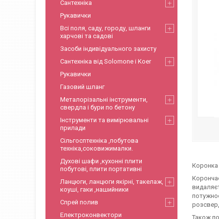
Сантехніка
Рукавички
Всі поля, саду, городу, шланги
харчові та садові
Засоби індивідуального захисту
Сантехніка від Solomone і Koer
Рукавички
Газовий шланг
Металорізальні інструменти,
свердла і бури по бетону
Інструменти та вимірювальні
прилади
Сільгосптехніка ,побутова
техніка,соковижималки.
Духові шафи ,кухонні плити
Коронка 
побутові, плити портативні
Корончас
Ланцюги, ланцюги якірні, такелаж,
видаляєт
коуші, гаки ,нашийники
потужнос
Спрей полив
розсверд
Електроконвектори
Також п