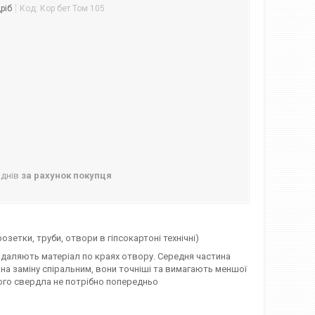
ріб
Код:
Кор бет Том 105
 днів
за рахунок покупця
зетки, труби, отвори в гіпсокартоні технічні)
идаляють матеріал по краях отвору. Середня частина
а заміну спіральним, вони точніші та вимагають меншої
ого свердла не потрібно попередньо