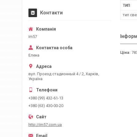
ТИП
Контакти
тип св
Інформ
im57
Ціна:
783
Елена
вул. Проезд стадионный 4 / 2, Харків,
Україна
+380 (99) 432-61-13
+380 (63) 430-00-20
http://im57.com.ua