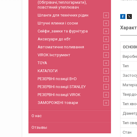
(Обігрівачі,теплогармати),
повстяний утеплювач
Шланги для технічних рідин
Штучні ялинки і сосни
Характ
Сейфи ,замки та фурнітура
Аксесуари до кбт
ОСНОВН
Автоматичне поливання
VIROK Інструмент
Виробн
TOYA
Тип
КАТАЛОГИ
Застос
РЕЗЕРВНІ позиції B+D
Матері
РЕЗЕРВНІ позиції STANLEY
Твердо
РЕЗЕРВНІ позиції VIROK
ЗАМОРОЖЕНІ товари
Тип хв
Діамет
О нас
Тип све
Отзывы
Стан