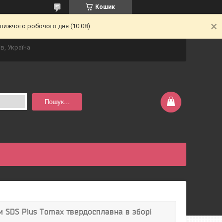
Кошик
лижчого робочого дня (10.08).
в, Україна
Пошук...
м SDS Plus Tomax твердосплавна в зборі