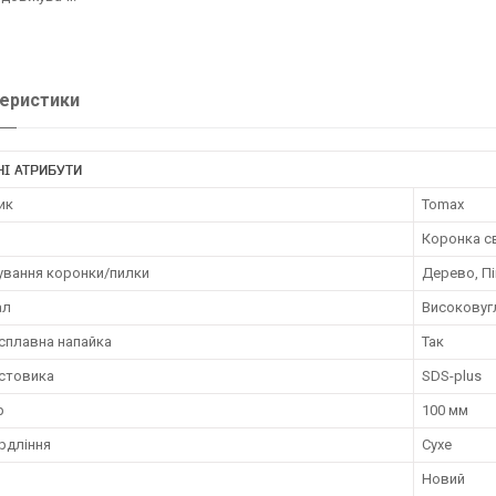
еристики
І АТРИБУТИ
ик
Tomax
Коронка с
ування коронки/пилки
Дерево, Пі
ал
Високовуг
сплавна напайка
Так
остовика
SDS-plus
р
100 мм
рдління
Сухе
Новий