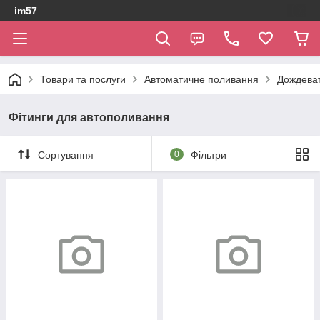
im57
Товари та послуги
Автоматичне поливання
Дождева
Фітинги для автополивання
Сортування
0
Фільтри