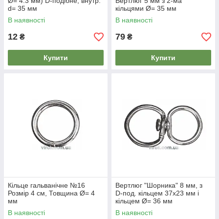
Ø= 4.3 мм) D-подібне, внутр.
Вертлюг 5 мм з 2-ма
d= 35 мм
кільцями Ø= 35 мм
В наявності
В наявності
12
79
₴
₴
Купити
Купити
Кільце гальванічне №16
Вертлюг "Шорника" 8 мм, з
Розмір 4 см, Товщина Ø= 4
D-под. кільцем 37х23 мм і
мм
кільцем Ø= 36 мм
В наявності
В наявності