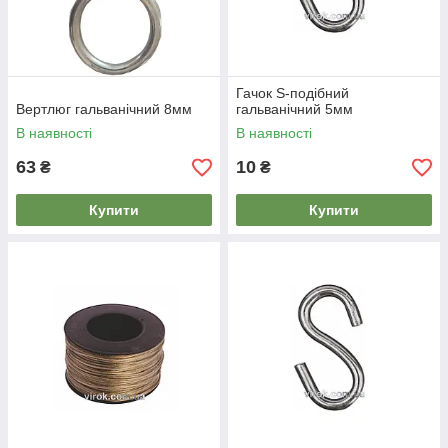
Гачок S-подібний
Вертлюг гальванічний 8мм
гальванічний 5мм
В наявності
В наявності
63
10
₴
₴
Купити
Купити