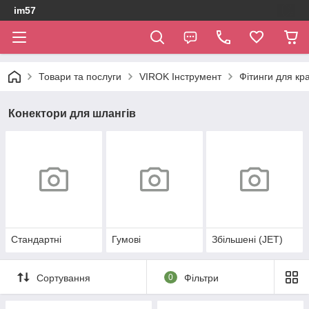
im57
Товари та послуги
VIROK Інструмент
Фітинги для кр
Конектори для шлангів
Стандартні
Гумові
Збільшені (JET)
Сортування
0
Фільтри