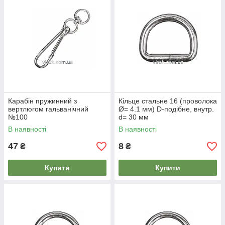
Карабін пружинний з
Кільце стальне 16 (проволока
вертлюгом гальванічний
Ø= 4.1 мм) D-подібне, внутр.
№100
d= 30 мм
В наявності
В наявності
47
8
₴
₴
Купити
Купити